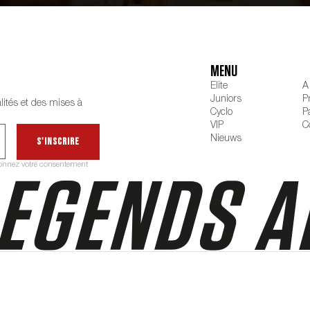
MENU
Elite
A
Juniors
P
lités et des mises à
Cyclo
P
VIP
C
Nieuws
S'inscrire
 donnez votre consentement