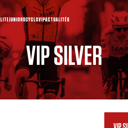
ELITE
JUNIORS
CYCLO
VIP
ACTUALITÉS
VIP SILVER
VIP S