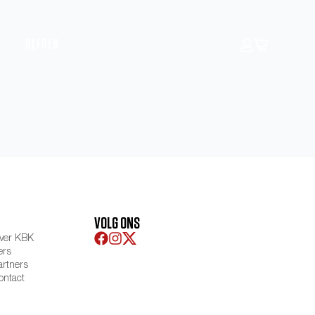
NL
FR
EN
VOLG ONS
ver KBK
ers
artners
ontact