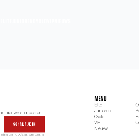
ELITE
JUNIOREN
CYCLO
VIP
NIEUWS
MENU
Elite
O
Junioren
P
van nieuws en updates.
Cyclo
P
VIP
C
Schrijf je in
Nieuws
emming om updates van ons te