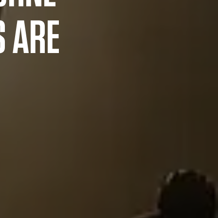
S ARE