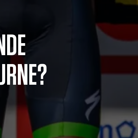
NDE
URNE?